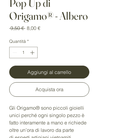
Pop Up di
Origamo® - Albero
Prezzo
Prezzo
 9,50 € 
8,00 €
regolare
scontato
Quantità
*
Aggiungi al carrello
Acquista ora
Gli Origamo® sono piccoli gioielli
unici perché ogni singolo pezzo è
fatto interamente a mano e richiede
oltre un’ora di lavoro da parte
di esperti artigiani vietnamiti.