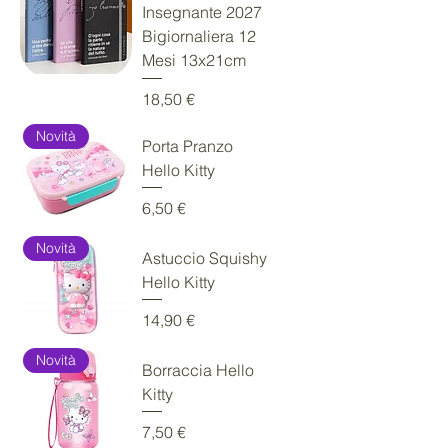
Insegnante 2027
Bigiornaliera 12
Mesi 13x21cm
Prezzo
18,50 €
Novità
Porta Pranzo
Hello Kitty
Prezzo
6,50 €
Novità
Astuccio Squishy
Hello Kitty
Prezzo
14,90 €
Novità
Borraccia Hello
Kitty
Prezzo
7,50 €