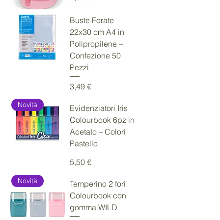
Buste Forate
22x30 cm A4 in
Polipropilene –
Confezione 50
Pezzi
Prezzo
3,49 €
Novità
Evidenziatori Iris
Colourbook 6pz in
Acetato – Colori
Pastello
Prezzo
5,50 €
Novità
Temperino 2 fori
Colourbook con
gomma WILD