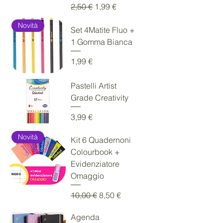
Prezzo regolare
Prezzo scontato
2,50 €
1,99 €
Novità
Set 4Matite Fluo +
1 Gomma Bianca
Prezzo
1,99 €
Pastelli Artist
Grade Creativity
Prezzo
3,99 €
Novità
Kit 6 Quadernoni
Colourbook +
Evidenziatore
Omaggio
Prezzo regolare
Prezzo scontato
10,00 €
8,50 €
Agenda