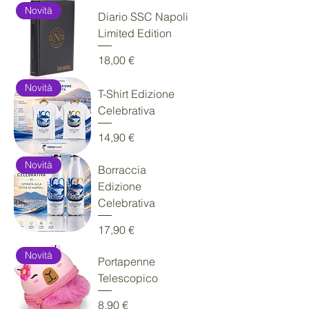
Novità
Diario SSC Napoli
Limited Edition
Prezzo
18,00 €
Novità
T-Shirt Edizione
Celebrativa
Prezzo
14,90 €
Novità
Borraccia
Edizione
Celebrativa
Prezzo
17,90 €
Novità
Portapenne
Telescopico
Prezzo
8,90 €