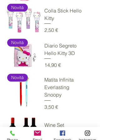
Novità
Colla Stick Hello
Kitty
Prezzo
2,50 €
Novità
Diario Segreto
Hello Kitty 3D
Prezzo
14,90 €
Novità
Matita Infinita
Everlasting
Snoopy
Prezzo
3,50 €
Wine Set
Prezzo
15,90 €
Phone
Email
Facebook
Instagram