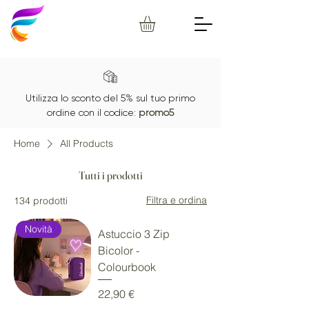
Utilizza lo sconto del 5% sul tuo primo
ordine con il codice:
promo5
Home
All Products
Tutti i prodotti
Filtra e ordina
134 prodotti
Novità
Astuccio 3 Zip
Bicolor -
Colourbook
Prezzo
22,90 €