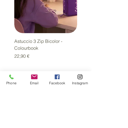
Astuccio 3 Zip Bicolor -
Diario SSC Napoli Limit
Colourbook
Edition
Prezzo
Prezzo
22,90 €
18,00 €
Phone
Email
Facebook
Instagram
Tu immagina.
Noi realizziamo.
Al servizio delle aziende e dei professionisti
da oltre 20 anni.