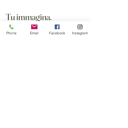
Tu immagina.
Noi realizziamo.
Phone
Email
Facebook
Instagram
Al servizio delle aziende e dei professionisti
da oltre 20 anni.
Home
Cancelleria