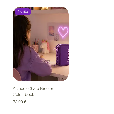
Novità
Novità
Astuccio 3 Zip Bicolor -
Diario SSC Napoli Limit
Colourbook
Edition
Prezzo
Prezzo
22,90 €
18,00 €