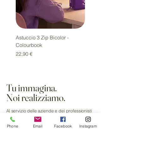
Astuccio 3 Zip Bicolor -
Diario SSC Napoli Limit
Colourbook
Edition
Prezzo
Prezzo
22,90 €
18,00 €
Tu immagina.
Noi realizziamo.
Al servizio delle aziende e dei professionisti
da oltre 20 anni.
Phone
Email
Facebook
Instagram