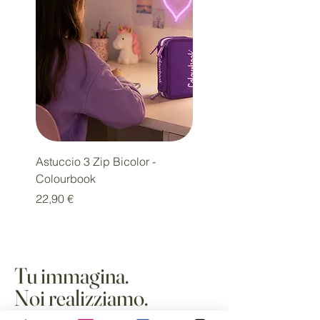
Astuccio 3 Zip Bicolor -
Diario SSC Napoli Limit
Colourbook
Edition
Prezzo
Prezzo
22,90 €
18,00 €
Tu immagina.
Noi realizziamo.