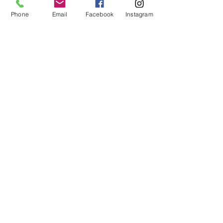
Al servizio delle aziende e dei professionisti
Phone
Email
Facebook
Instagram
da oltre 20 anni.
Home
Cancelleria
Chi siamo
Toner e cartucce
Servizi
Elettronica
Laboratorio
Art. da regalo