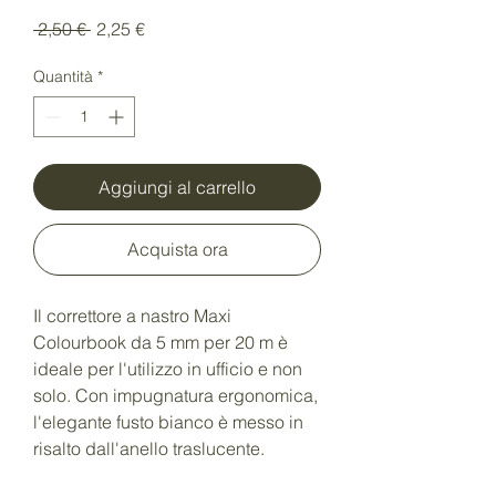
Prezzo
Prezzo
 2,50 € 
2,25 €
regolare
scontato
Quantità
*
Aggiungi al carrello
Acquista ora
Il correttore a nastro Maxi
Colourbook da 5 mm per 20 m è
ideale per l'utilizzo in ufficio e non
solo. Con impugnatura ergonomica,
l'elegante fusto bianco è messo in
risalto dall'anello traslucente.