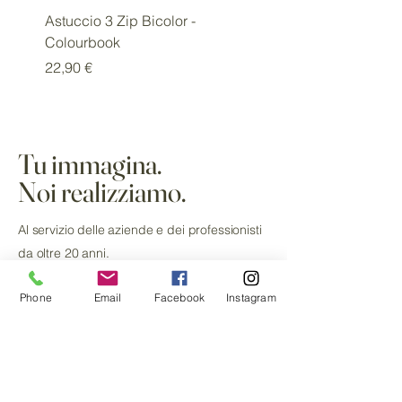
Astuccio 3 Zip Bicolor -
Diario SSC Napoli Limit
Colourbook
Edition
Prezzo
Prezzo
22,90 €
18,00 €
Tu immagina.
Noi realizziamo.
Al servizio delle aziende e dei professionisti
da oltre 20 anni.
Phone
Email
Facebook
Instagram